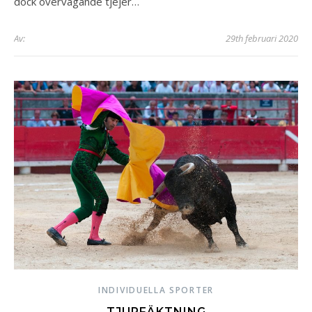
dock övervägande tjejer…
Av:
29th februari 2020
INDIVIDUELLA SPORTER
TJURFÄKTNING